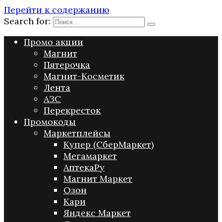
Перейти к содержанию
Search for:
Промо акции
Магнит
Пятерочка
Магнит-Косметик
Лента
АЗС
Перекресток
Промокоды
Маркетплейсы
Купер (СберМаркет)
Мегамаркет
АптекаРу
Магнит Маркет
Озон
Кари
Яндекс Маркет