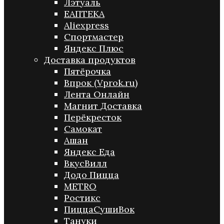
Лэтуаль
ЕАПТЕКА
Aliexpress
Спортмастер
Яндекс Плюс
Доставка продуктов
Пятёрочка
Впрок (Vprok.ru)
Лента Онлайн
Магнит Доставка
Перёкресток
Самокат
Ашан
Яндекс Еда
ВкусВилл
Додо Пицца
METRO
Ростикс
ПиццаСушиВок
Тануки