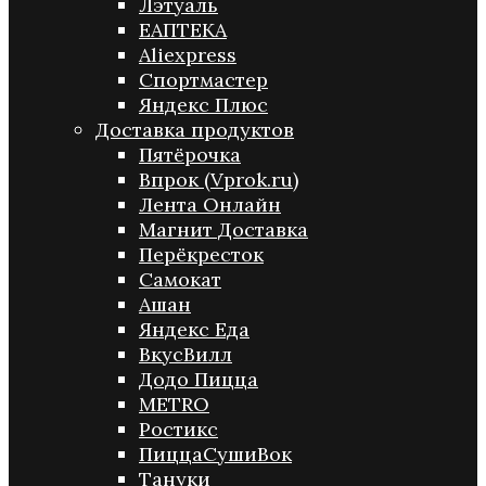
Лэтуаль
ЕАПТЕКА
Aliexpress
Спортмастер
Яндекс Плюс
Доставка продуктов
Пятёрочка
Впрок (Vprok.ru)
Лента Онлайн
Магнит Доставка
Перёкресток
Самокат
Ашан
Яндекс Еда
ВкусВилл
Додо Пицца
METRO
Ростикс
ПиццаСушиВок
Тануки