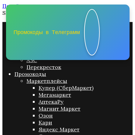
Перейти к содержанию
Search for:
Промо акции
Магнит
П
р
о
м
о
к
о
д
ы
в
Т
е
л
е
г
р
а
мм
Пятерочка
Магнит-Косметик
Лента
АЗС
Перекресток
Промокоды
Маркетплейсы
Купер (СберМаркет)
Мегамаркет
АптекаРу
Магнит Маркет
Озон
Кари
Яндекс Маркет