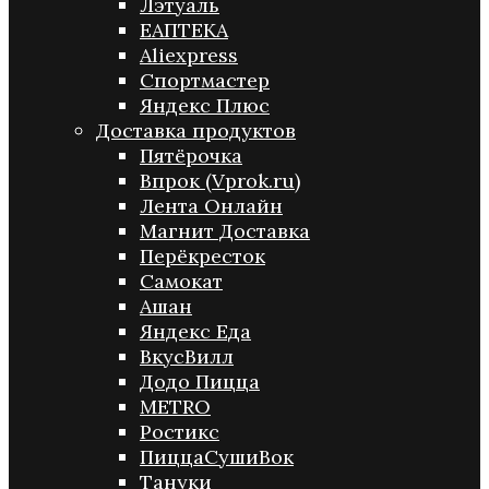
Лэтуаль
ЕАПТЕКА
Aliexpress
Спортмастер
Яндекс Плюс
Доставка продуктов
Пятёрочка
Впрок (Vprok.ru)
Лента Онлайн
Магнит Доставка
Перёкресток
Самокат
Ашан
Яндекс Еда
ВкусВилл
Додо Пицца
METRO
Ростикс
ПиццаСушиВок
Тануки