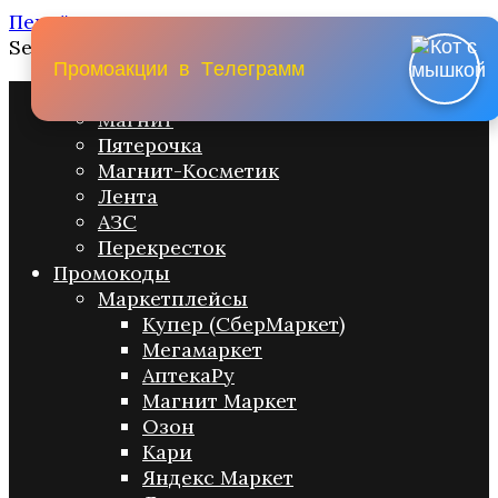
Перейти к содержанию
Search for:
П
р
о
м
о
а
к
ц
и
и
в
Т
е
л
е
г
р
а
м
м
Промо акции
Магнит
Пятерочка
Магнит-Косметик
Лента
АЗС
Перекресток
Промокоды
Маркетплейсы
Купер (СберМаркет)
Мегамаркет
АптекаРу
Магнит Маркет
Озон
Кари
Яндекс Маркет