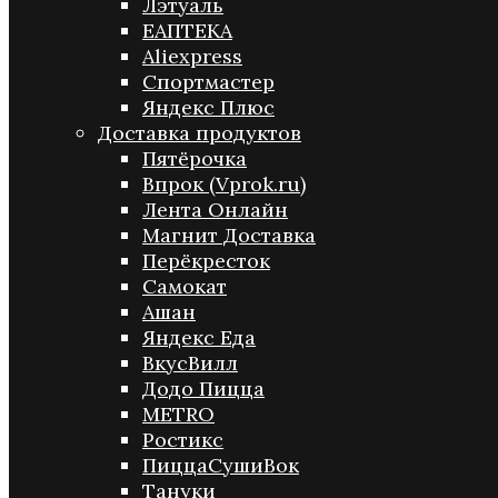
Лэтуаль
ЕАПТЕКА
Aliexpress
Спортмастер
Яндекс Плюс
Доставка продуктов
Пятёрочка
Впрок (Vprok.ru)
Лента Онлайн
Магнит Доставка
Перёкресток
Самокат
Ашан
Яндекс Еда
ВкусВилл
Додо Пицца
METRO
Ростикс
ПиццаСушиВок
Тануки