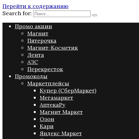
Перейти к содержанию
Search for:
Промо акции
Магнит
Пятерочка
Магнит-Косметик
Лента
АЗС
Перекресток
Промокоды
Маркетплейсы
Купер (СберМаркет)
Мегамаркет
АптекаРу
Магнит Маркет
Озон
Кари
Яндекс Маркет