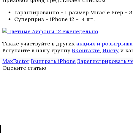
Призовой фонд представлен списком:
Гарантированно – Праймер Miracle Prep – 3
Суперприз – iPhone 12 – 4 шт.
Также участвуйте в других
акциях и розыгрыша
Вступайте в нашу группу
ВКонтакте
,
Инcтy
и ка
MaxFactor
Выиграть iPhone
Зарегистрировать ч
Оцените статью