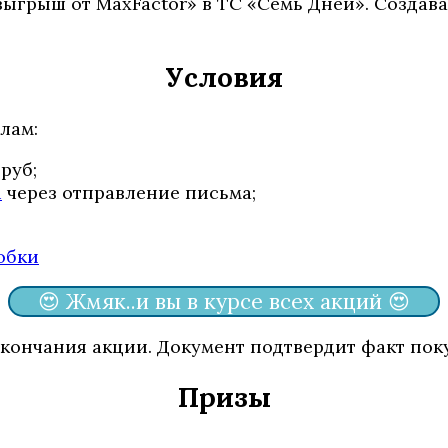
«Розыгрыш от MaxFactor» в ТС «Семь Дней». Созд
Условия
лам:
руб;
u
через отправление письма;
😍 Жмяк..и вы в курсе всех акций 😍
окончания акции. Документ подтвердит факт пок
Призы