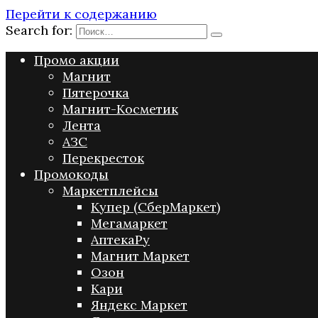
Перейти к содержанию
Search for:
Промо акции
Магнит
Пятерочка
Магнит-Косметик
Лента
АЗС
Перекресток
Промокоды
Маркетплейсы
Купер (СберМаркет)
Мегамаркет
АптекаРу
Магнит Маркет
Озон
Кари
Яндекс Маркет