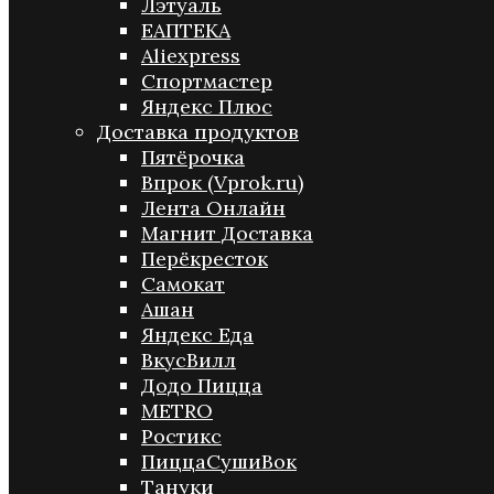
Лэтуаль
ЕАПТЕКА
Aliexpress
Спортмастер
Яндекс Плюс
Доставка продуктов
Пятёрочка
Впрок (Vprok.ru)
Лента Онлайн
Магнит Доставка
Перёкресток
Самокат
Ашан
Яндекс Еда
ВкусВилл
Додо Пицца
METRO
Ростикс
ПиццаСушиВок
Тануки