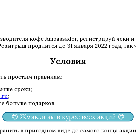
оизводителя кофе Ambassador, регистрируй чеки 
зыгрыш продлится до 31 января 2022 года, так ч
Условия
ать простым правилам:
выше сроки;
.ru
;
те больше подарков.
😍 Жмяк..и вы в курсе всех акций 😍
ранить в пригодном виде до самого конца акции