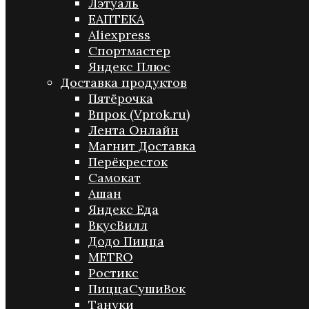
Лэтуаль
ЕАПТЕКА
Aliexpress
Спортмастер
Яндекс Плюс
Доставка продуктов
Пятёрочка
Впрок (Vprok.ru)
Лента Онлайн
Магнит Доставка
Перёкресток
Самокат
Ашан
Яндекс Еда
ВкусВилл
Додо Пицца
METRO
Ростикс
ПиццаСушиВок
Тануки