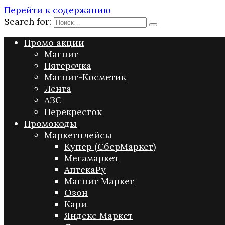
Перейти к содержанию
Search for:
Промо акции
Магнит
Пятерочка
Магнит-Косметик
Лента
АЗС
Перекресток
Промокоды
Маркетплейсы
Купер (СберМаркет)
Мегамаркет
АптекаРу
Магнит Маркет
Озон
Кари
Яндекс Маркет