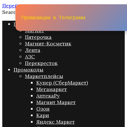
Перейти к содержанию
Search for:
П
р
о
м
о
а
к
ц
и
и
в
Т
е
л
е
г
р
а
м
м
Промо акции
Магнит
Пятерочка
Магнит-Косметик
Лента
АЗС
Перекресток
Промокоды
Маркетплейсы
Купер (СберМаркет)
Мегамаркет
АптекаРу
Магнит Маркет
Озон
Кари
Яндекс Маркет