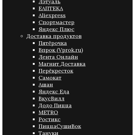
Лэтуаль
ЕАПТЕКА
Aliexpress
Спортмастер
Яндекс Плюс
Доставка продуктов
Пятёрочка
Впрок (Vprok.ru)
Лента Онлайн
Магнит Доставка
Перёкресток
Самокат
Ашан
Яндекс Еда
ВкусВилл
Додо Пицца
METRO
Ростикс
ПиццаСушиВок
Тануки