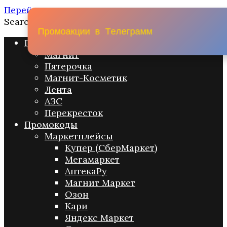
Перейти к содержанию
Search for:
П
р
о
м
о
а
к
ц
и
и
в
Т
е
л
е
г
р
а
м
м
Промо акции
Магнит
Пятерочка
Магнит-Косметик
Лента
АЗС
Перекресток
Промокоды
Маркетплейсы
Купер (СберМаркет)
Мегамаркет
АптекаРу
Магнит Маркет
Озон
Кари
Яндекс Маркет