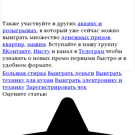
Также участвуйте в других
акциях и
розыгрышах
, в который уже сейчас можно
выиграть множество
денежных призов
,
квартир
,
машин
. Вступайте в нашу группу
ВКонтакте
,
Инcтy
и канал в
Телеграм
чтобы
узнавать о новых промо первыми быстро и в
удобном формате.
Большая стирка
Выиграть деньги
Выиграть
технику для кухни
Выиграть электронику и
технику
Зарегистрировать чек
Оцените статью