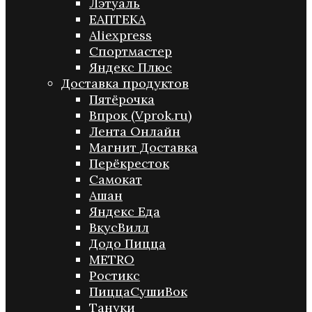
Лэтуаль
ЕАПТЕКА
Aliexpress
Спортмастер
Яндекс Плюс
Доставка продуктов
Пятёрочка
Впрок (Vprok.ru)
Лента Онлайн
Магнит Доставка
Перёкресток
Самокат
Ашан
Яндекс Еда
ВкусВилл
Додо Пицца
METRO
Ростикс
ПиццаСушиВок
Тануки