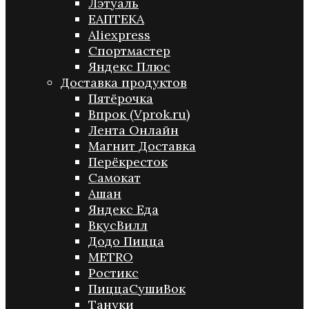
Лэтуаль
ЕАПТЕКА
Aliexpress
Спортмастер
Яндекс Плюс
Доставка продуктов
Пятёрочка
Впрок (Vprok.ru)
Лента Онлайн
Магнит Доставка
Перёкресток
Самокат
Ашан
Яндекс Еда
ВкусВилл
Додо Пицца
METRO
Ростикс
ПиццаСушиВок
Тануки