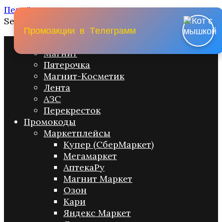
Перейти к содержанию
Search for:
П
р
о
м
о
а
к
ц
и
и
в
Т
е
л
е
г
р
а
м
м
Промо акции
Магнит
Пятерочка
Магнит-Косметик
Лента
АЗС
Перекресток
Промокоды
Маркетплейсы
Купер (СберМаркет)
Мегамаркет
АптекаРу
Магнит Маркет
Озон
Кари
Яндекс Маркет