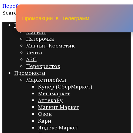
Перейти к содержанию
Search for:
П
р
о
м
о
а
к
ц
и
и
в
Т
е
л
е
г
р
а
м
м
Промо акции
Магнит
Пятерочка
Магнит-Косметик
Лента
АЗС
Перекресток
Промокоды
Маркетплейсы
Купер (СберМаркет)
Мегамаркет
АптекаРу
Магнит Маркет
Озон
Кари
Яндекс Маркет