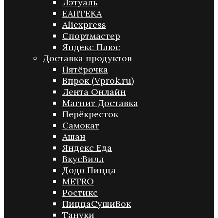
Лэтуаль
ЕАПТЕКА
Aliexpress
Спортмастер
Яндекс Плюс
Доставка продуктов
Пятёрочка
Впрок (Vprok.ru)
Лента Онлайн
Магнит Доставка
Перёкресток
Самокат
Ашан
Яндекс Еда
ВкусВилл
Додо Пицца
METRO
Ростикс
ПиццаСушиВок
Тануки