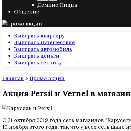
Домино Пицца
Общение
Выиграть квартиру
Выиграть путешествие
Выиграть автомобиль
Выиграть деньги
Выиграть технику
Главная
»
Промо акции
Акция Persil и Vernel в магази
С 21 октября 2019 года сеть магазинов “Карусел
10 ноября этого года, так что у всех есть шанс 