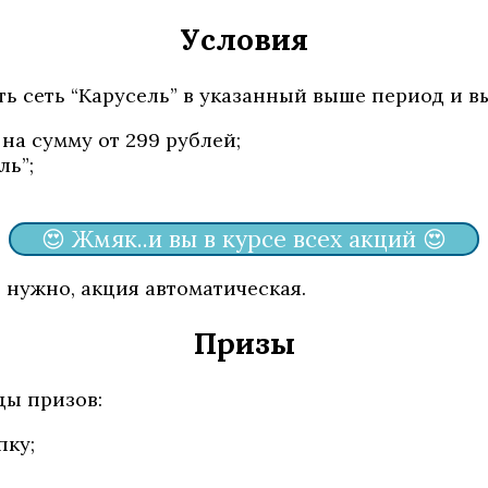
Условия
ть сеть “Карусель” в указанный выше период и 
на сумму от 299 рублей;
ль”;
😍 Жмяк..и вы в курсе всех акций 😍
 нужно, акция автоматическая.
Призы
ы призов:
пку;