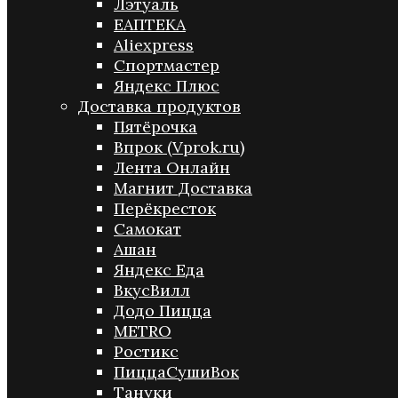
Лэтуаль
ЕАПТЕКА
Aliexpress
Спортмастер
Яндекс Плюс
Доставка продуктов
Пятёрочка
Впрок (Vprok.ru)
Лента Онлайн
Магнит Доставка
Перёкресток
Самокат
Ашан
Яндекс Еда
ВкусВилл
Додо Пицца
METRO
Ростикс
ПиццаСушиВок
Тануки