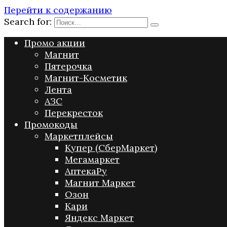
Перейти к содержанию
Search for:
Промо акции
Магнит
Пятерочка
Магнит-Косметик
Лента
АЗС
Перекресток
Промокоды
Маркетплейсы
Купер (СберМаркет)
Мегамаркет
АптекаРу
Магнит Маркет
Озон
Кари
Яндекс Маркет