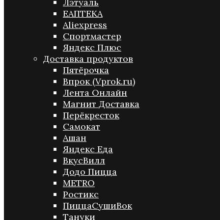
Лэтуаль
ЕАПТЕКА
Aliexpress
Спортмастер
Яндекс Плюс
Доставка продуктов
Пятёрочка
Впрок (Vprok.ru)
Лента Онлайн
Магнит Доставка
Перёкресток
Самокат
Ашан
Яндекс Еда
ВкусВилл
Додо Пицца
METRO
Ростикс
ПиццаСушиВок
Тануки