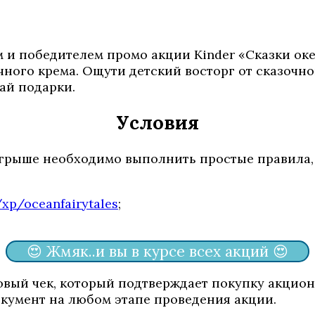
ом и победителем промо акции Kinder «Сказки ок
ного крема. Ощути детский восторг от сказочн
ай подарки.
Условия
ыгрыше необходимо выполнить простые правила
xp/oceanfairytales
;
😍 Жмяк..и вы в курсе всех акций 😍
овый чек, который подтверждает покупку акцио
окумент на любом этапе проведения акции.