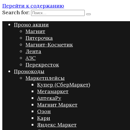
Перейти к содержанию
Search for:
Промо акции
Магнит
Пятерочка
Магнит-Косметик
Лента
АЗС
Перекресток
Промокоды
Маркетплейсы
Купер (СберМаркет)
Мегамаркет
АптекаРу
Магнит Маркет
Озон
Кари
Яндекс Маркет