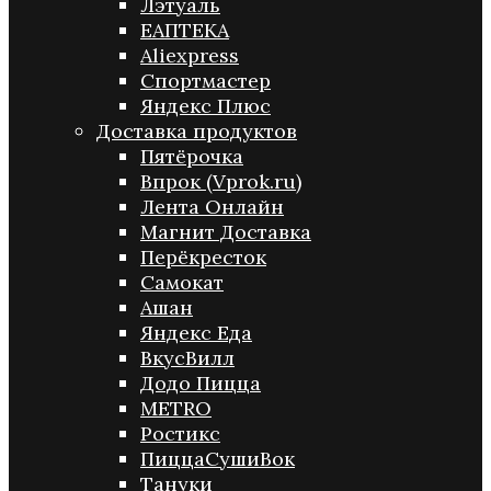
Лэтуаль
ЕАПТЕКА
Aliexpress
Спортмастер
Яндекс Плюс
Доставка продуктов
Пятёрочка
Впрок (Vprok.ru)
Лента Онлайн
Магнит Доставка
Перёкресток
Самокат
Ашан
Яндекс Еда
ВкусВилл
Додо Пицца
METRO
Ростикс
ПиццаСушиВок
Тануки