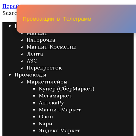
Перейти к содержанию
Search for:
П
р
о
м
о
а
к
ц
и
и
в
Т
е
л
е
г
р
а
м
м
Промо акции
Магнит
Пятерочка
Магнит-Косметик
Лента
АЗС
Перекресток
Промокоды
Маркетплейсы
Купер (СберМаркет)
Мегамаркет
АптекаРу
Магнит Маркет
Озон
Кари
Яндекс Маркет