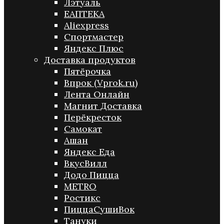
Лэтуаль
ЕАПТЕКА
Aliexpress
Спортмастер
Яндекс Плюс
Доставка продуктов
Пятёрочка
Впрок (Vprok.ru)
Лента Онлайн
Магнит Доставка
Перёкресток
Самокат
Ашан
Яндекс Еда
ВкусВилл
Додо Пицца
METRO
Ростикс
ПиццаСушиВок
Тануки