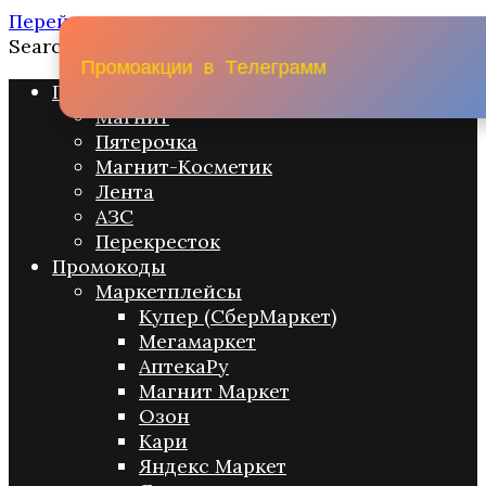
Перейти к содержанию
Search for:
П
р
о
м
о
а
к
ц
и
и
в
Т
е
л
е
г
р
а
м
м
Промо акции
Магнит
Пятерочка
Магнит-Косметик
Лента
АЗС
Перекресток
Промокоды
Маркетплейсы
Купер (СберМаркет)
Мегамаркет
АптекаРу
Магнит Маркет
Озон
Кари
Яндекс Маркет