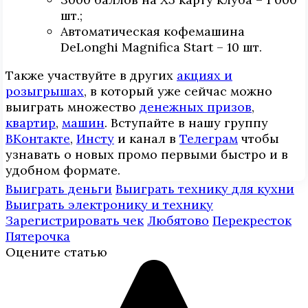
шт.;
Автоматическая кофемашина
DeLonghi Magnifica Start – 10 шт.
Также участвуйте в других
акциях и
розыгрышах
, в который уже сейчас можно
выиграть множество
денежных призов
,
квартир
,
машин
. Вступайте в нашу группу
ВКонтакте
,
Инcтy
и канал в
Телеграм
чтобы
узнавать о новых промо первыми быстро и в
удобном формате.
Выиграть деньги
Выиграть технику для кухни
Выиграть электронику и технику
Зарегистрировать чек
Любятово
Перекресток
Пятерочка
Оцените статью