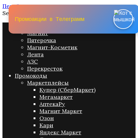
Перейти к содержанию
Search for:
П
р
о
м
о
а
к
ц
и
и
в
Т
е
л
е
г
р
а
м
м
Промо акции
Магнит
Пятерочка
Магнит-Косметик
Лента
АЗС
Перекресток
Промокоды
Маркетплейсы
Купер (СберМаркет)
Мегамаркет
АптекаРу
Магнит Маркет
Озон
Кари
Яндекс Маркет