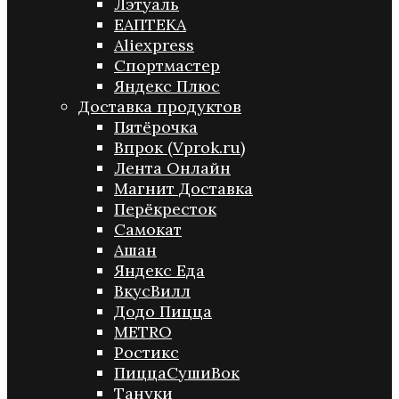
Лэтуаль
ЕАПТЕКА
Aliexpress
Спортмастер
Яндекс Плюс
Доставка продуктов
Пятёрочка
Впрок (Vprok.ru)
Лента Онлайн
Магнит Доставка
Перёкресток
Самокат
Ашан
Яндекс Еда
ВкусВилл
Додо Пицца
METRO
Ростикс
ПиццаСушиВок
Тануки