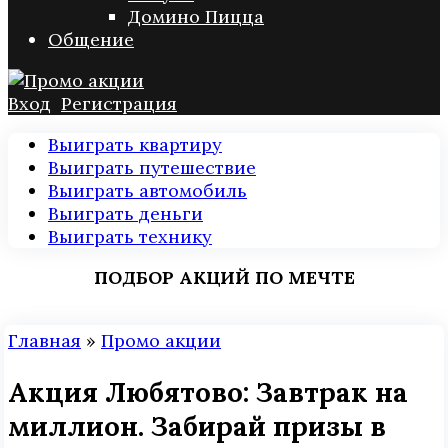
Домино Пицца
Общение
Вход
Регистрация
Выиграть квартиру
Выиграть путешествие
Выиграть автомобиль
Выиграть деньги
Выиграть технику
ПОДБОР АКЦИЙ ПО МЕЧТЕ
Главная
»
Промо акции
Акция Любятово: Завтрак на
миллион. Забирай призы в