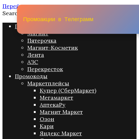
Перейти к содержанию
Search for:
П
р
о
м
о
а
к
ц
и
и
в
Т
е
л
е
г
р
а
м
м
Промо акции
Магнит
Пятерочка
Магнит-Косметик
Лента
АЗС
Перекресток
Промокоды
Маркетплейсы
Купер (СберМаркет)
Мегамаркет
АптекаРу
Магнит Маркет
Озон
Кари
Яндекс Маркет