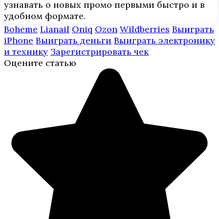
узнавать о новых промо первыми быстро и в
удобном формате.
Boheme
Lianail
Oniq
Ozon
Wildberries
Выиграть
iPhone
Выиграть деньги
Выиграть электронику
и технику
Зарегистрировать чек
Оцените статью