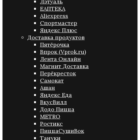
Лэтуаль
ЕАПТЕКА
Aliexpress
Спортмастер
Яндекс Плюс
Доставка продуктов
Пятёрочка
Впрок (Vprok.ru)
Лента Онлайн
Магнит Доставка
Перёкресток
Самокат
Ашан
Яндекс Еда
ВкусВилл
Додо Пицца
METRO
Ростикс
ПиццаСушиВок
Тануки