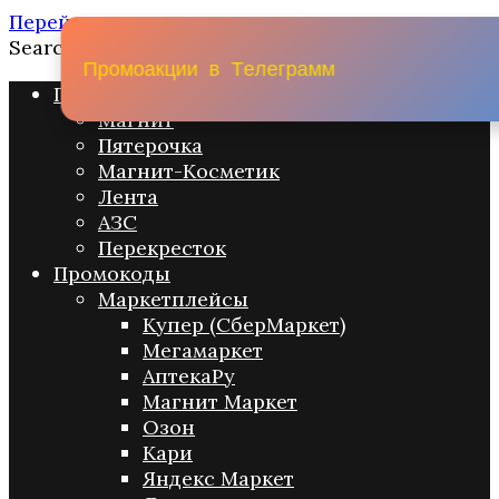
Перейти к содержанию
Search for:
П
р
о
м
о
а
к
ц
и
и
в
Т
е
л
е
г
р
а
м
м
Промо акции
Магнит
Пятерочка
Магнит-Косметик
Лента
АЗС
Перекресток
Промокоды
Маркетплейсы
Купер (СберМаркет)
Мегамаркет
АптекаРу
Магнит Маркет
Озон
Кари
Яндекс Маркет