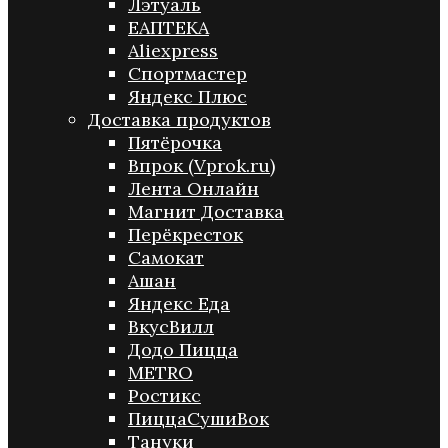
Лэтуаль
ЕАПТЕКА
Aliexpress
Спортмастер
Яндекс Плюс
Доставка продуктов
Пятёрочка
Впрок (Vprok.ru)
Лента Онлайн
Магнит Доставка
Перёкресток
Самокат
Ашан
Яндекс Еда
ВкусВилл
Додо Пицца
METRO
Ростикс
ПиццаСушиВок
Тануки