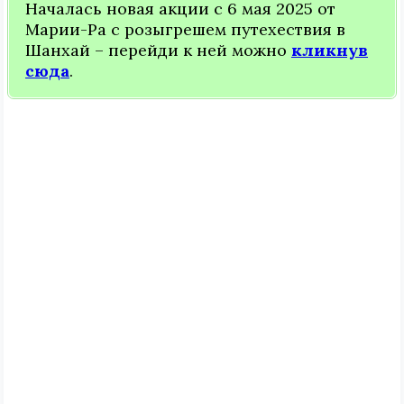
Началась новая акции с 6 мая 2025 от
Марии-Ра с розыгрешем путехествия в
Шанхай – перейди к ней можно
кликнув
сюда
.