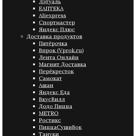
Лэтуаль
ЕАПТЕКА
Aliexpress
Спортмастер
Яндекс Плюс
Доставка продуктов
Пятёрочка
Впрок (Vprok.ru)
Лента Онлайн
Магнит Доставка
Перёкресток
Самокат
Ашан
Яндекс Еда
ВкусВилл
Додо Пицца
METRO
Ростикс
ПиццаСушиВок
Тануки