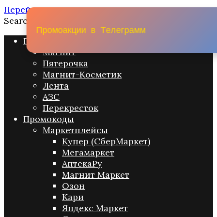
Перейти к содержанию
Search for:
П
р
о
м
о
а
к
ц
и
и
в
Т
е
л
е
г
р
а
м
м
Промо акции
Магнит
Пятерочка
Магнит-Косметик
Лента
АЗС
Перекресток
Промокоды
Маркетплейсы
Купер (СберМаркет)
Мегамаркет
АптекаРу
Магнит Маркет
Озон
Кари
Яндекс Маркет