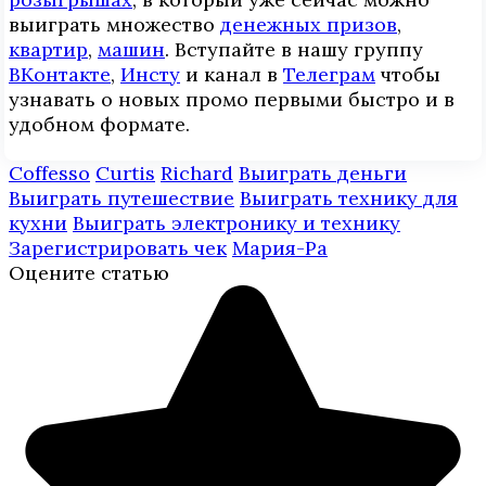
выиграть множество
денежных призов
,
квартир
,
машин
. Вступайте в нашу группу
ВКонтакте
,
Инcтy
и канал в
Телеграм
чтобы
узнавать о новых промо первыми быстро и в
удобном формате.
Coffesso
Curtis
Richard
Выиграть деньги
Выиграть путешествие
Выиграть технику для
кухни
Выиграть электронику и технику
Зарегистрировать чек
Мария-Ра
Оцените статью