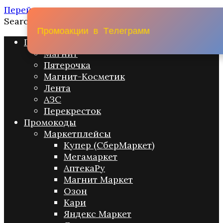
Перейти к содержанию
Search for:
П
р
о
м
о
а
к
ц
и
и
в
Т
е
л
е
г
р
а
м
м
Промо акции
Магнит
Пятерочка
Магнит-Косметик
Лента
АЗС
Перекресток
Промокоды
Маркетплейсы
Купер (СберМаркет)
Мегамаркет
АптекаРу
Магнит Маркет
Озон
Кари
Яндекс Маркет