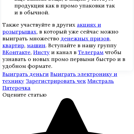
продукция как в промо упаковки так
и в обычной.
Также участвуйте в других
акциях и
розыгрышах
, в который уже сейчас можно
выиграть множество
денежных призов
,
квартир
,
машин
. Вступайте в нашу группу
ВКонтакте
,
Инcтy
и канал в
Телеграм
чтобы
узнавать о новых промо первыми быстро и в
удобном формате.
Выиграть деньги
Выиграть электронику и
технику
Зарегистрировать чек
Мистраль
Пятерочка
Оцените статью