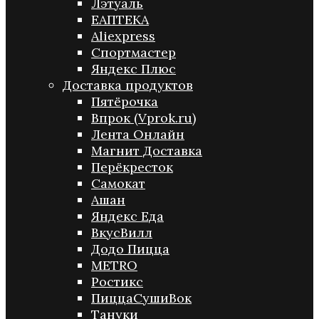
Лэтуаль
ЕАПТЕКА
Aliexpress
Спортмастер
Яндекс Плюс
Доставка продуктов
Пятёрочка
Впрок (Vprok.ru)
Лента Онлайн
Магнит Доставка
Перёкресток
Самокат
Ашан
Яндекс Еда
ВкусВилл
Додо Пицца
METRO
Ростикс
ПиццаСушиВок
Тануки