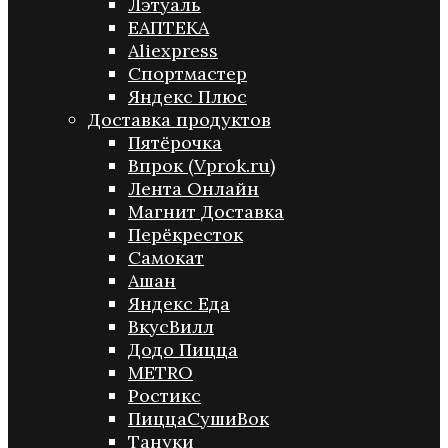
Лэтуаль
ЕАПТЕКА
Aliexpress
Спортмастер
Яндекс Плюс
Доставка продуктов
Пятёрочка
Впрок (Vprok.ru)
Лента Онлайн
Магнит Доставка
Перёкресток
Самокат
Ашан
Яндекс Еда
ВкусВилл
Додо Пицца
METRO
Ростикс
ПиццаСушиВок
Тануки