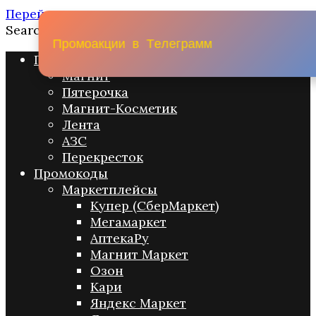
Перейти к содержанию
Search for:
П
р
о
м
о
а
к
ц
и
и
в
Т
е
л
е
г
р
а
м
м
Промо акции
Магнит
Пятерочка
Магнит-Косметик
Лента
АЗС
Перекресток
Промокоды
Маркетплейсы
Купер (СберМаркет)
Мегамаркет
АптекаРу
Магнит Маркет
Озон
Кари
Яндекс Маркет