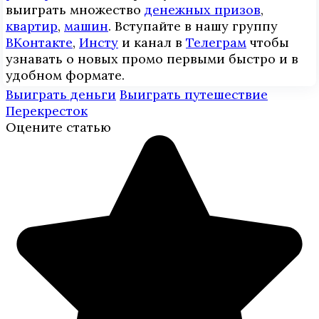
выиграть множество
денежных призов
,
квартир
,
машин
. Вступайте в нашу группу
ВКонтакте
,
Инcтy
и канал в
Телеграм
чтобы
узнавать о новых промо первыми быстро и в
удобном формате.
Выиграть деньги
Выиграть путешествие
Перекресток
Оцените статью