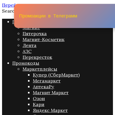
Перейти к содержанию
Search for:
П
р
о
м
о
а
к
ц
и
и
в
Т
е
л
е
г
р
а
м
м
Промо акции
Магнит
Пятерочка
Магнит-Косметик
Лента
АЗС
Перекресток
Промокоды
Маркетплейсы
Купер (СберМаркет)
Мегамаркет
АптекаРу
Магнит Маркет
Озон
Кари
Яндекс Маркет