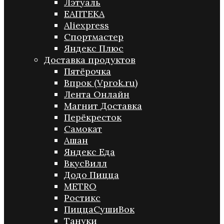
Лэтуаль
ЕАПТЕКА
Aliexpress
Спортмастер
Яндекс Плюс
Доставка продуктов
Пятёрочка
Впрок (Vprok.ru)
Лента Онлайн
Магнит Доставка
Перёкресток
Самокат
Ашан
Яндекс Еда
ВкусВилл
Додо Пицца
METRO
Ростикс
ПиццаСушиВок
Тануки