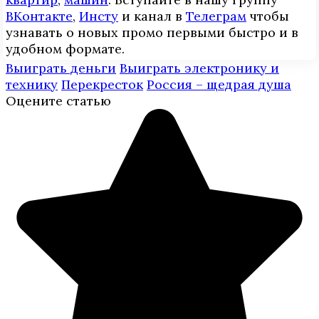
ВКонтакте
,
Инcтy
и канал в
Телеграм
чтобы
узнавать о новых промо первыми быстро и в
удобном формате.
Выиграть деньги
Выиграть электронику и
технику
Перекресток
Россия – щедрая душа
Оцените статью