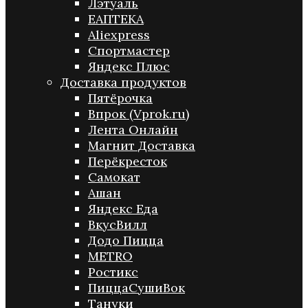
Лэтуаль
ЕАПТЕКА
Aliexpress
Спортмастер
Яндекс Плюс
Доставка продуктов
Пятёрочка
Впрок (Vprok.ru)
Лента Онлайн
Магнит Доставка
Перёкресток
Самокат
Ашан
Яндекс Еда
ВкусВилл
Додо Пицца
METRO
Ростикс
ПиццаСушиВок
Тануки