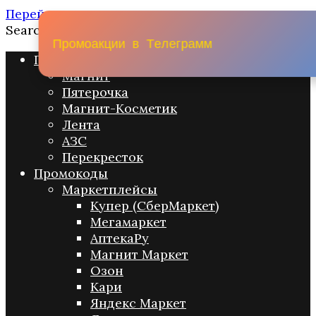
Перейти к содержанию
Search for:
П
р
о
м
о
а
к
ц
и
и
в
Т
е
л
е
г
р
а
м
м
Промо акции
Магнит
Пятерочка
Магнит-Косметик
Лента
АЗС
Перекресток
Промокоды
Маркетплейсы
Купер (СберМаркет)
Мегамаркет
АптекаРу
Магнит Маркет
Озон
Кари
Яндекс Маркет