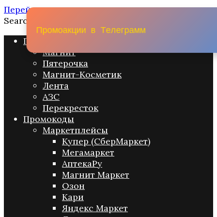
Перейти к содержанию
Search for:
П
р
о
м
о
а
к
ц
и
и
в
Т
е
л
е
г
р
а
м
м
Промо акции
Магнит
Пятерочка
Магнит-Косметик
Лента
АЗС
Перекресток
Промокоды
Маркетплейсы
Купер (СберМаркет)
Мегамаркет
АптекаРу
Магнит Маркет
Озон
Кари
Яндекс Маркет