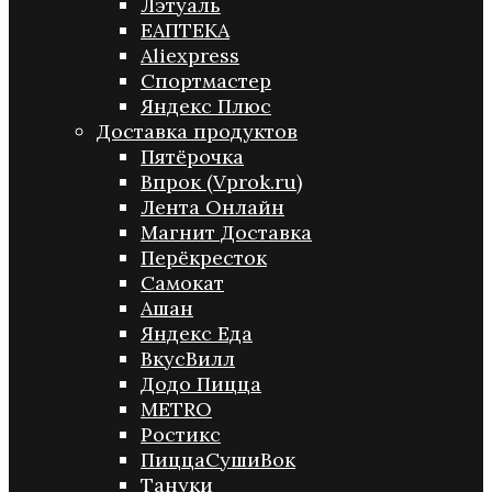
Лэтуаль
ЕАПТЕКА
Aliexpress
Спортмастер
Яндекс Плюс
Доставка продуктов
Пятёрочка
Впрок (Vprok.ru)
Лента Онлайн
Магнит Доставка
Перёкресток
Самокат
Ашан
Яндекс Еда
ВкусВилл
Додо Пицца
METRO
Ростикс
ПиццаСушиВок
Тануки