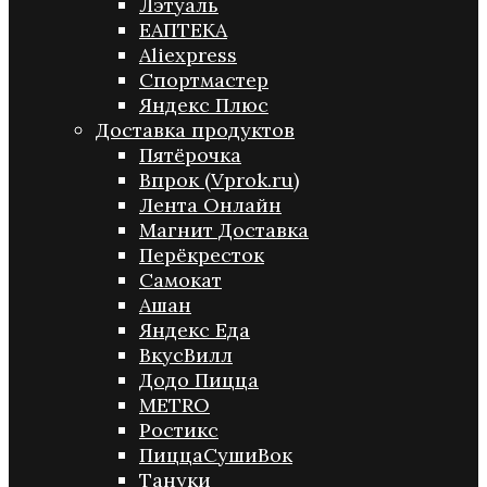
Лэтуаль
ЕАПТЕКА
Aliexpress
Спортмастер
Яндекс Плюс
Доставка продуктов
Пятёрочка
Впрок (Vprok.ru)
Лента Онлайн
Магнит Доставка
Перёкресток
Самокат
Ашан
Яндекс Еда
ВкусВилл
Додо Пицца
METRO
Ростикс
ПиццаСушиВок
Тануки