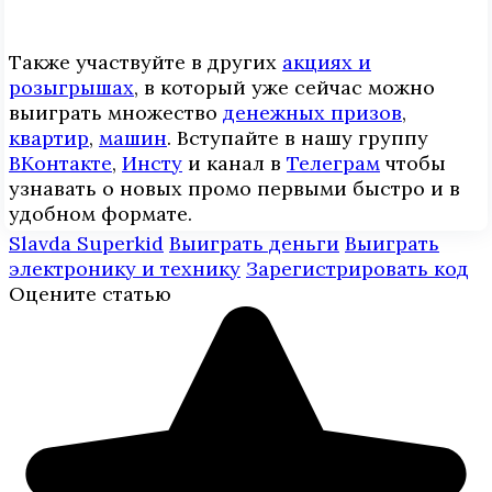
Также участвуйте в других
акциях и
розыгрышах
, в который уже сейчас можно
выиграть множество
денежных призов
,
квартир
,
машин
. Вступайте в нашу группу
ВКонтакте
,
Инcтy
и канал в
Телеграм
чтобы
узнавать о новых промо первыми быстро и в
удобном формате.
Slavda Superkid
Выиграть деньги
Выиграть
электронику и технику
Зарегистрировать код
Оцените статью