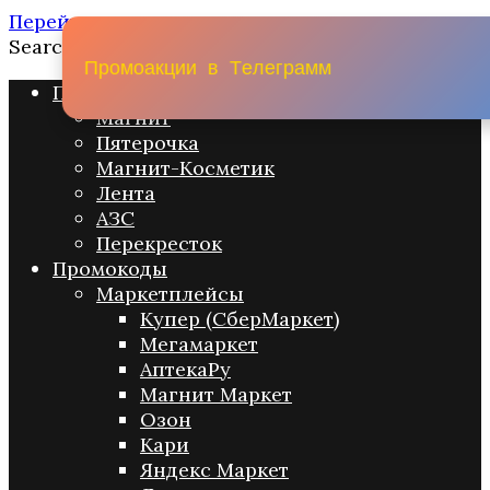
Перейти к содержанию
Search for:
П
р
о
м
о
а
к
ц
и
и
в
Т
е
л
е
г
р
а
м
м
Промо акции
Магнит
Пятерочка
Магнит-Косметик
Лента
АЗС
Перекресток
Промокоды
Маркетплейсы
Купер (СберМаркет)
Мегамаркет
АптекаРу
Магнит Маркет
Озон
Кари
Яндекс Маркет