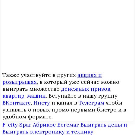
Также участвуйте в других
акциях и
розыгрышах
, в который уже сейчас можно
выиграть множество
денежных призов
,
квартир
,
машин
. Вступайте в нашу группу
ВКонтакте
,
Инcтy
и канал в
Телеграм
чтобы
узнавать о новых промо первыми быстро и в
удобном формате.
F-city
Spar
Абрикос
Бегемаг
Выиграть деньги
Выиграть электронику и технику