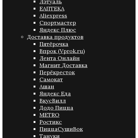
Лэтуаль
ЕАПТЕКА
Aliexpress
Спортмастер
Яндекс Плюс
Доставка продуктов
Пятёрочка
Впрок (Vprok.ru)
Лента Онлайн
Магнит Доставка
Перёкресток
Самокат
Ашан
Яндекс Еда
ВкусВилл
Додо Пицца
METRO
Ростикс
ПиццаСушиВок
Тануки