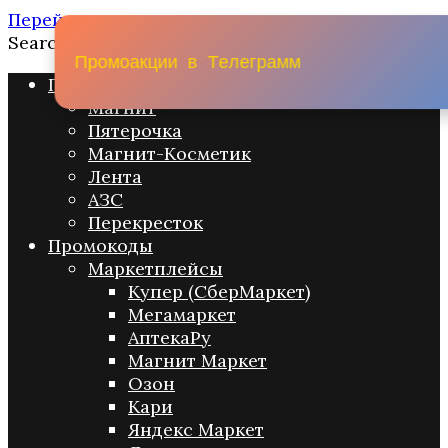
Перейти к содержанию
Search for:
П
р
о
м
о
а
к
ц
и
и
в
Т
е
л
е
г
р
а
м
м
Промо акции
Магнит
Пятерочка
Магнит-Косметик
Лента
АЗС
Перекресток
Промокоды
Маркетплейсы
Купер (СберМаркет)
Мегамаркет
АптекаРу
Магнит Маркет
Озон
Кари
Яндекс Маркет