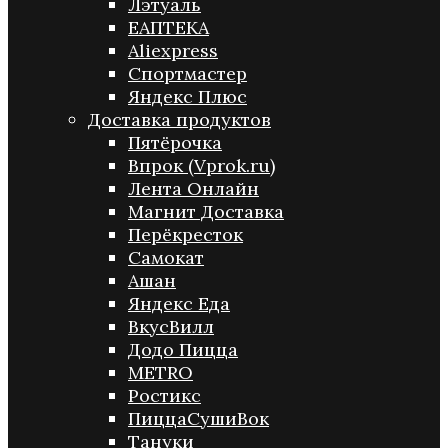
Лэтуаль
ЕАПТЕКА
Aliexpress
Спортмастер
Яндекс Плюс
Доставка продуктов
Пятёрочка
Впрок (Vprok.ru)
Лента Онлайн
Магнит Доставка
Перёкресток
Самокат
Ашан
Яндекс Еда
ВкусВилл
Додо Пицца
METRO
Ростикс
ПиццаСушиВок
Тануки