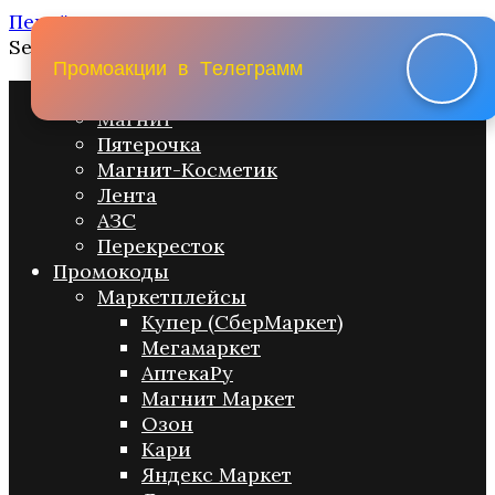
Перейти к содержанию
Search for:
П
р
о
м
о
а
к
ц
и
и
в
Т
е
л
е
г
р
а
м
м
Промо акции
Магнит
Пятерочка
Магнит-Косметик
Лента
АЗС
Перекресток
Промокоды
Маркетплейсы
Купер (СберМаркет)
Мегамаркет
АптекаРу
Магнит Маркет
Озон
Кари
Яндекс Маркет