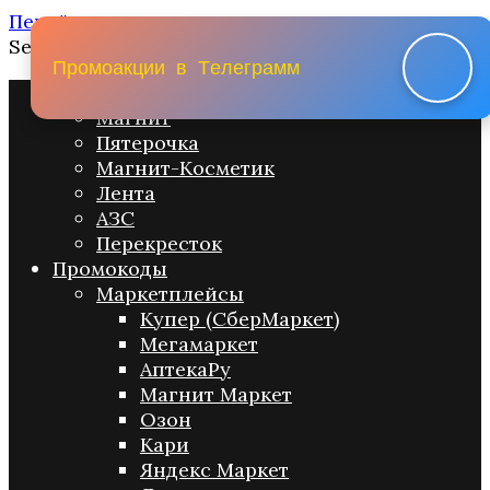
Перейти к содержанию
Search for:
П
р
о
м
о
а
к
ц
и
и
в
Т
е
л
е
г
р
а
м
м
Промо акции
Магнит
Пятерочка
Магнит-Косметик
Лента
АЗС
Перекресток
Промокоды
Маркетплейсы
Купер (СберМаркет)
Мегамаркет
АптекаРу
Магнит Маркет
Озон
Кари
Яндекс Маркет