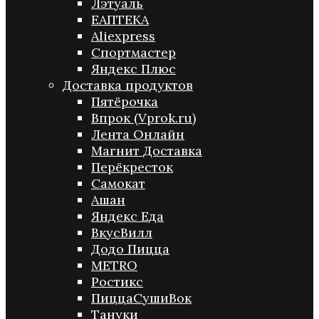
Лэтуаль
ЕАПТЕКА
Aliexpress
Спортмастер
Яндекс Плюс
Доставка продуктов
Пятёрочка
Впрок (Vprok.ru)
Лента Онлайн
Магнит Доставка
Перёкресток
Самокат
Ашан
Яндекс Еда
ВкусВилл
Додо Пицца
METRO
Ростикс
ПиццаСушиВок
Тануки