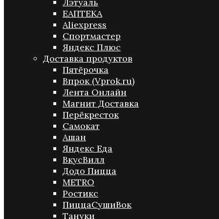
Лэтуаль
ЕАПТЕКА
Aliexpress
Спортмастер
Яндекс Плюс
Доставка продуктов
Пятёрочка
Впрок (Vprok.ru)
Лента Онлайн
Магнит Доставка
Перёкресток
Самокат
Ашан
Яндекс Еда
ВкусВилл
Додо Пицца
METRO
Ростикс
ПиццаСушиВок
Тануки