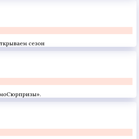
Открываем сезон
осмоСюрпризы».