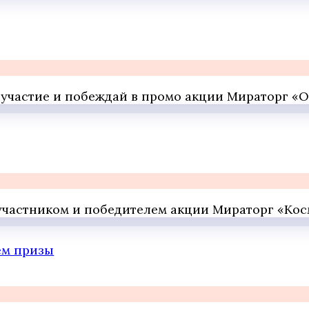
й участие и побеждай в промо акции Мираторг «
сь участником и победителем акции Мираторг «К
ем призы