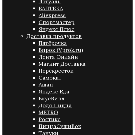
Лэтуаль
ЕАПТЕКА
Aliexpress
Спортмастер
Яндекс Плюс
Доставка продуктов
Пятёрочка
Впрок (Vprok.ru)
Лента Онлайн
Магнит Доставка
Перёкресток
Самокат
Ашан
Яндекс Еда
ВкусВилл
Додо Пицца
METRO
Ростикс
ПиццаСушиВок
Тануки