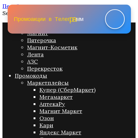
Перейти к содержанию
Search for:
м
м
а
П
р
о
м
о
а
к
ц
и
и
в
Т
е
л
е
г
р
Промо акции
Магнит
Пятерочка
Магнит-Косметик
Лента
АЗС
Перекресток
Промокоды
Маркетплейсы
Купер (СберМаркет)
Мегамаркет
АптекаРу
Магнит Маркет
Озон
Кари
Яндекс Маркет