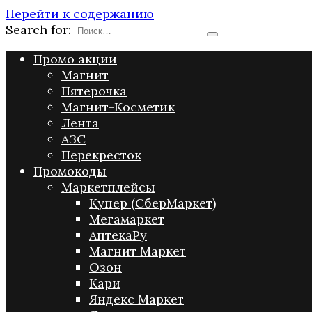
Перейти к содержанию
Search for:
Промо акции
Магнит
Пятерочка
Магнит-Косметик
Лента
АЗС
Перекресток
Промокоды
Маркетплейсы
Купер (СберМаркет)
Мегамаркет
АптекаРу
Магнит Маркет
Озон
Кари
Яндекс Маркет