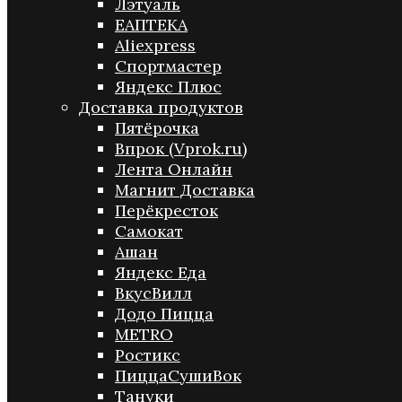
Лэтуаль
ЕАПТЕКА
Aliexpress
Спортмастер
Яндекс Плюс
Доставка продуктов
Пятёрочка
Впрок (Vprok.ru)
Лента Онлайн
Магнит Доставка
Перёкресток
Самокат
Ашан
Яндекс Еда
ВкусВилл
Додо Пицца
METRO
Ростикс
ПиццаСушиВок
Тануки