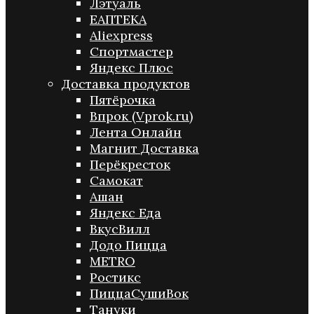
Лэтуаль
ЕАПТЕКА
Aliexpress
Спортмастер
Яндекс Плюс
Доставка продуктов
Пятёрочка
Впрок (Vprok.ru)
Лента Онлайн
Магнит Доставка
Перёкресток
Самокат
Ашан
Яндекс Еда
ВкусВилл
Додо Пицца
METRO
Ростикс
ПиццаСушиВок
Тануки