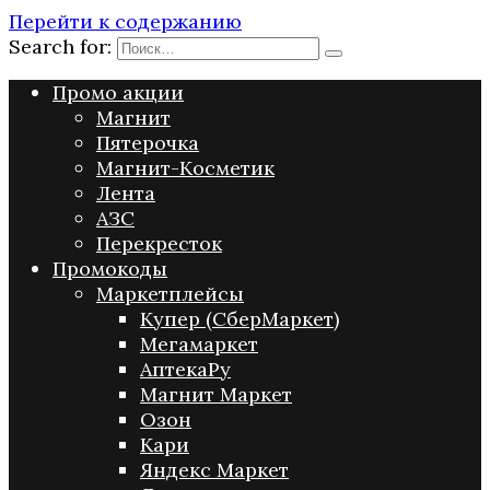
Перейти к содержанию
Search for:
Промо акции
Магнит
Пятерочка
Магнит-Косметик
Лента
АЗС
Перекресток
Промокоды
Маркетплейсы
Купер (СберМаркет)
Мегамаркет
АптекаРу
Магнит Маркет
Озон
Кари
Яндекс Маркет