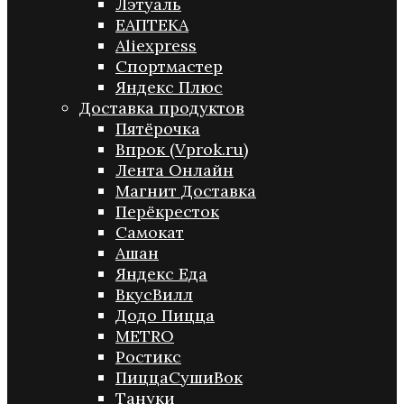
Лэтуаль
ЕАПТЕКА
Aliexpress
Спортмастер
Яндекс Плюс
Доставка продуктов
Пятёрочка
Впрок (Vprok.ru)
Лента Онлайн
Магнит Доставка
Перёкресток
Самокат
Ашан
Яндекс Еда
ВкусВилл
Додо Пицца
METRO
Ростикс
ПиццаСушиВок
Тануки