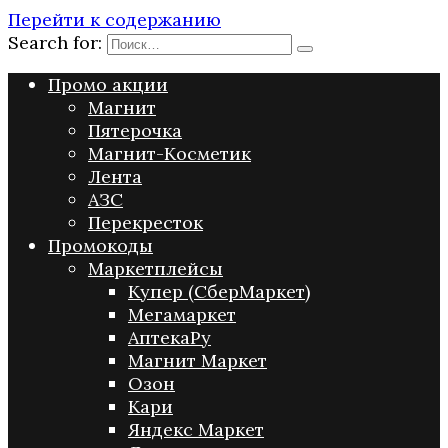
Перейти к содержанию
Search for:
Промо акции
Магнит
Пятерочка
Магнит-Косметик
Лента
АЗС
Перекресток
Промокоды
Маркетплейсы
Купер (СберМаркет)
Мегамаркет
АптекаРу
Магнит Маркет
Озон
Кари
Яндекс Маркет