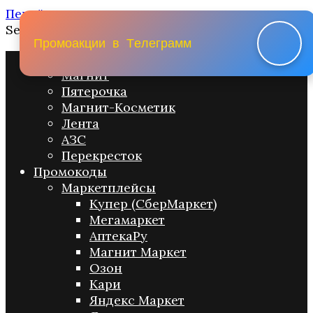
Перейти к содержанию
Search for:
П
р
о
м
о
а
к
ц
и
и
в
Т
е
л
е
г
р
а
м
м
Промо акции
Магнит
Пятерочка
Магнит-Косметик
Лента
АЗС
Перекресток
Промокоды
Маркетплейсы
Купер (СберМаркет)
Мегамаркет
АптекаРу
Магнит Маркет
Озон
Кари
Яндекс Маркет