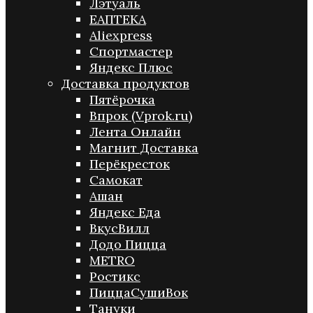
Лэтуаль
ЕАПТЕКА
Aliexpress
Спортмастер
Яндекс Плюс
Доставка продуктов
Пятёрочка
Впрок (Vprok.ru)
Лента Онлайн
Магнит Доставка
Перёкресток
Самокат
Ашан
Яндекс Еда
ВкусВилл
Додо Пицца
METRO
Ростикс
ПиццаСушиВок
Тануки