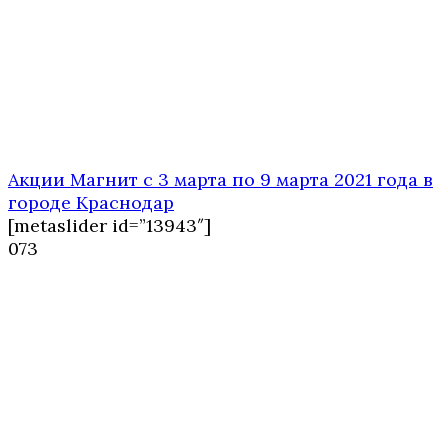
Акции Магнит с 3 марта по 9 марта 2021 года в
городе Краснодар
[metaslider id=”13943″]
0
73