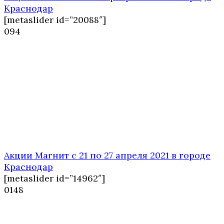
Краснодар
[metaslider id=”20088″]
0
94
Акции Магнит с 21 по 27 апреля 2021 в городе
Краснодар
[metaslider id=”14962″]
0
148