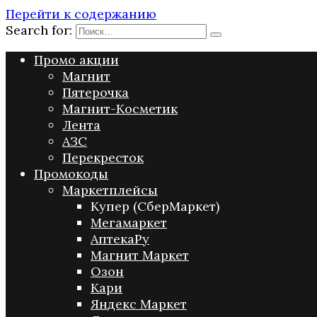
Перейти к содержанию
Search for:
Промо акции
Магнит
Пятерочка
Магнит-Косметик
Лента
АЗС
Перекресток
Промокоды
Маркетплейсы
Купер (СберМаркет)
Мегамаркет
АптекаРу
Магнит Маркет
Озон
Кари
Яндекс Маркет