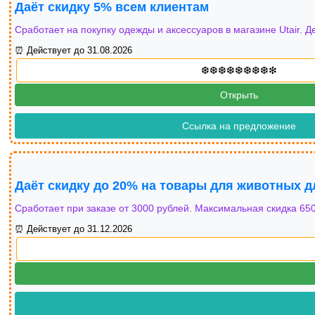
Даёт скидку 5% всем клиентам
Сработает на покупку одежды и аксессуаров в магазине Utair. Д
⏰ Действует до 31.08.2026
Открыть
Ссылка на предложение
Даёт скидку до 20% на товары для животных д
Сработает при заказе от 3000 рублей. Максимальная скидка 650
⏰ Действует до 31.12.2026