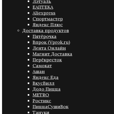
Лэтуаль
ЕАПТЕКА
Aliexpress
Спортмастер
Яндекс Плюс
Доставка продуктов
Пятёрочка
Впрок (Vprok.ru)
Лента Онлайн
Магнит Доставка
Перёкресток
Самокат
Ашан
Яндекс Еда
ВкусВилл
Додо Пицца
METRO
Ростикс
ПиццаСушиВок
Тануки