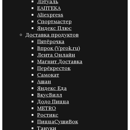
Лэтуаль
ЕАПТЕКА
Aliexpress
Спортмастер
Яндекс Плюс
Доставка продуктов
Пятёрочка
Впрок (Vprok.ru)
Лента Онлайн
Магнит Доставка
Перёкресток
Самокат
Ашан
Яндекс Еда
ВкусВилл
Додо Пицца
METRO
Ростикс
ПиццаСушиВок
Тануки