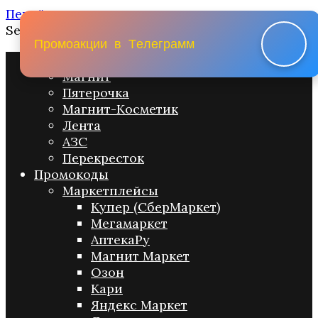
Перейти к содержанию
Search for:
П
р
о
м
о
а
к
ц
и
и
в
Т
е
л
е
г
р
а
м
м
Промо акции
Магнит
Пятерочка
Магнит-Косметик
Лента
АЗС
Перекресток
Промокоды
Маркетплейсы
Купер (СберМаркет)
Мегамаркет
АптекаРу
Магнит Маркет
Озон
Кари
Яндекс Маркет