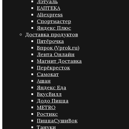
Лэтуаль
ЕАПТЕКА
Aliexpress
Спортмастер
Яндекс Плюс
Доставка продуктов
Пятёрочка
Впрок (Vprok.ru)
Лента Онлайн
Магнит Доставка
Перёкресток
Самокат
Ашан
Яндекс Еда
ВкусВилл
Додо Пицца
METRO
Ростикс
ПиццаСушиВок
Тануки