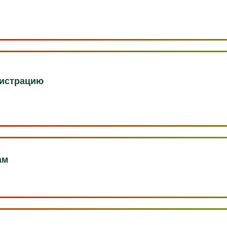
гистрацию
ам