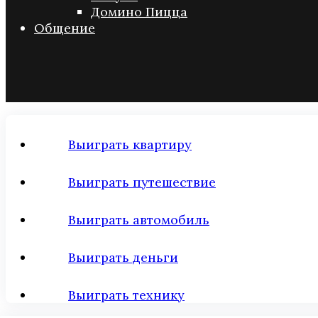
Домино Пицца
Общение
Выиграть квартиру
Выиграть путешествие
Выиграть автомобиль
Выиграть деньги
Выиграть технику