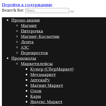
Перейти к содержанию
Search for:
Промо акции
Магнит
Пятерочка
Магнит-Косметик
Лента
АЗС
Перекресток
Промокоды
Маркетплейсы
Купер (СберМаркет)
Мегамаркет
АптекаРу
Магнит Маркет
Озон
Кари
Яндекс Маркет