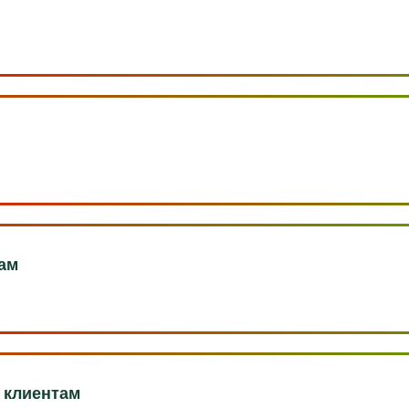
там
м клиентам