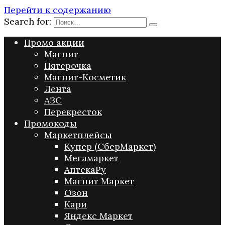
Перейти к содержанию
Search for:
Промо акции
Магнит
Пятерочка
Магнит-Косметик
Лента
АЗС
Перекресток
Промокоды
Маркетплейсы
Купер (СберМаркет)
Мегамаркет
АптекаРу
Магнит Маркет
Озон
Кари
Яндекс Маркет