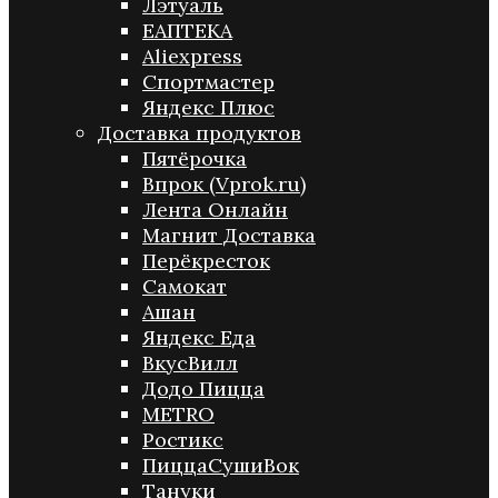
Лэтуаль
ЕАПТЕКА
Aliexpress
Спортмастер
Яндекс Плюс
Доставка продуктов
Пятёрочка
Впрок (Vprok.ru)
Лента Онлайн
Магнит Доставка
Перёкресток
Самокат
Ашан
Яндекс Еда
ВкусВилл
Додо Пицца
METRO
Ростикс
ПиццаСушиВок
Тануки