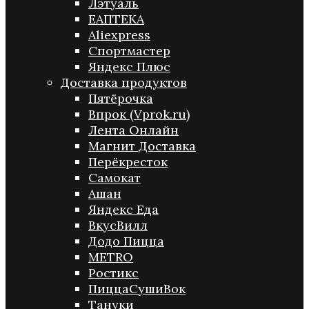
Лэтуаль
ЕАПТЕКА
Aliexpress
Спортмастер
Яндекс Плюс
Доставка продуктов
Пятёрочка
Впрок (Vprok.ru)
Лента Онлайн
Магнит Доставка
Перёкресток
Самокат
Ашан
Яндекс Еда
ВкусВилл
Додо Пицца
METRO
Ростикс
ПиццаСушиВок
Тануки