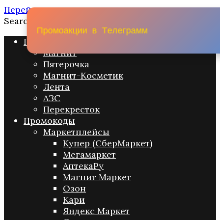
Перейти к содержанию
Search for:
П
р
о
м
о
а
к
ц
и
и
в
Т
е
л
е
г
р
а
м
м
Промо акции
Магнит
Пятерочка
Магнит-Косметик
Лента
АЗС
Перекресток
Промокоды
Маркетплейсы
Купер (СберМаркет)
Мегамаркет
АптекаРу
Магнит Маркет
Озон
Кари
Яндекс Маркет