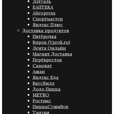
Лэтуаль
ЕАПТЕКА
Aliexpress
Спортмастер
Яндекс Плюс
Доставка продуктов
Пятёрочка
Впрок (Vprok.ru)
Лента Онлайн
Магнит Доставка
Перёкресток
Самокат
Ашан
Яндекс Еда
ВкусВилл
Додо Пицца
METRO
Ростикс
ПиццаСушиВок
Тануки