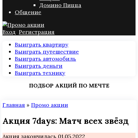
Домино Пицца
Общение
Вход
Регистрация
Выиграть квартиру
Выиграть путешествие
Выиграть автомобиль
Выиграть деньги
Выиграть технику
ПОДБОР АКЦИЙ ПО МЕЧТЕ
Главная
»
Промо акции
Акция 7days: Матч всех звёзд
Акция закончилась 01.05.2022