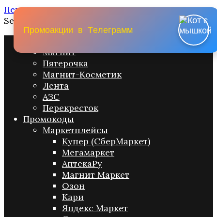
Перейти к содержанию
Search for:
П
р
о
м
о
а
к
ц
и
и
в
Т
е
л
е
г
р
а
м
м
Промо акции
Магнит
Пятерочка
Магнит-Косметик
Лента
АЗС
Перекресток
Промокоды
Маркетплейсы
Купер (СберМаркет)
Мегамаркет
АптекаРу
Магнит Маркет
Озон
Кари
Яндекс Маркет