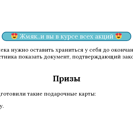
Жмяк..и вы в курсе всех акций
ека нужно оставить храниться у себя до оконча
тника показать документ, подтверждающий зако
Призы
готовили такие подарочные карты:
у.