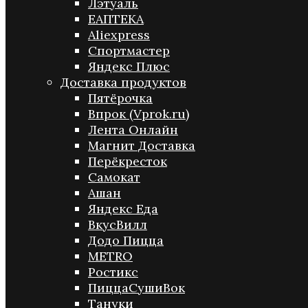
Лэтуаль
ЕАПТЕКА
Aliexpress
Спортмастер
Яндекс Плюс
Доставка продуктов
Пятёрочка
Впрок (Vprok.ru)
Лента Онлайн
Магнит Доставка
Перёкресток
Самокат
Ашан
Яндекс Еда
ВкусВилл
Додо Пицца
METRO
Ростикс
ПиццаСушиВок
Тануки