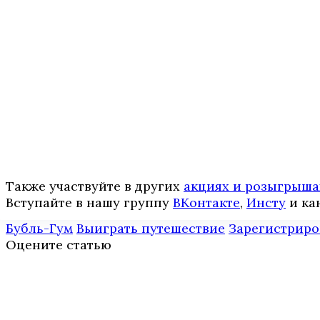
Также участвуйте в других
акциях и розыгрыша
Вступайте в нашу группу
ВКонтакте
,
Инcтy
и ка
Бубль-Гум
Выиграть путешествие
Зарегистриро
Оцените статью