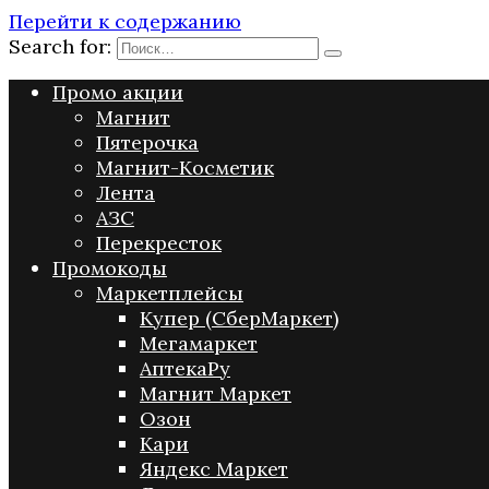
Перейти к содержанию
Search for:
Промо акции
Магнит
Пятерочка
Магнит-Косметик
Лента
АЗС
Перекресток
Промокоды
Маркетплейсы
Купер (СберМаркет)
Мегамаркет
АптекаРу
Магнит Маркет
Озон
Кари
Яндекс Маркет