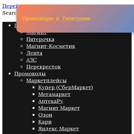
Перейти к содержанию
Search for:
П
р
о
м
о
а
к
ц
и
и
в
Т
е
л
е
г
р
а
м
м
Промо акции
Магнит
Пятерочка
Магнит-Косметик
Лента
АЗС
Перекресток
Промокоды
Маркетплейсы
Купер (СберМаркет)
Мегамаркет
АптекаРу
Магнит Маркет
Озон
Кари
Яндекс Маркет