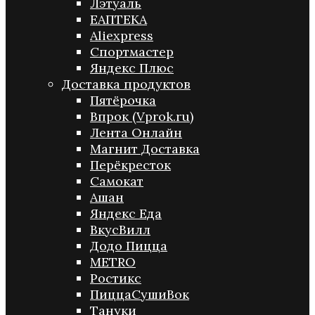
Лэтуаль
ЕАПТЕКА
Aliexpress
Спортмастер
Яндекс Плюс
Доставка продуктов
Пятёрочка
Впрок (Vprok.ru)
Лента Онлайн
Магнит Доставка
Перёкресток
Самокат
Ашан
Яндекс Еда
ВкусВилл
Додо Пицца
METRO
Ростикс
ПиццаСушиВок
Тануки