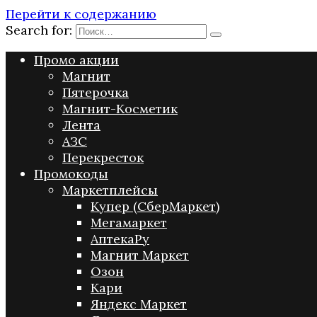
Перейти к содержанию
Search for:
Промо акции
Магнит
Пятерочка
Магнит-Косметик
Лента
АЗС
Перекресток
Промокоды
Маркетплейсы
Купер (СберМаркет)
Мегамаркет
АптекаРу
Магнит Маркет
Озон
Кари
Яндекс Маркет