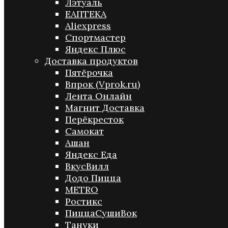
Лэтуаль
ЕАПТЕКА
Aliexpress
Спортмастер
Яндекс Плюс
Доставка продуктов
Пятёрочка
Впрок (Vprok.ru)
Лента Онлайн
Магнит Доставка
Перёкресток
Самокат
Ашан
Яндекс Еда
ВкусВилл
Додо Пицца
METRO
Ростикс
ПиццаСушиВок
Тануки