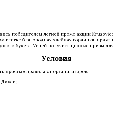
новись победителем летней промо акции Krusovi
м глотке благородная хлебная горчинка, приятн
ового букета. Успей получить ценные призы для
Условия
ь простые правила от организаторов:
 Дикси;
.