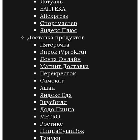
Лэтуаль
ЕАПТЕКА
Aliexpress
Спортмастер
Яндекс Плюс
Доставка продуктов
Пятёрочка
Впрок (Vprok.ru)
Лента Онлайн
Магнит Доставка
Перёкресток
Самокат
Ашан
Яндекс Еда
ВкусВилл
Додо Пицца
METRO
Ростикс
ПиццаСушиВок
Тануки