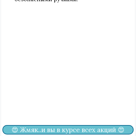
😍 Жмяк..и вы в курсе всех акций 😍