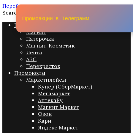
Перейти к содержанию
Search for:
П
р
о
м
о
а
к
ц
и
и
в
Т
е
л
е
г
р
а
м
м
Промо акции
Магнит
Пятерочка
Магнит-Косметик
Лента
АЗС
Перекресток
Промокоды
Маркетплейсы
Купер (СберМаркет)
Мегамаркет
АптекаРу
Магнит Маркет
Озон
Кари
Яндекс Маркет