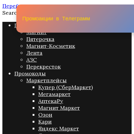
Перейти к содержанию
Search for:
П
р
о
м
о
а
к
ц
и
и
в
Т
е
л
е
г
р
а
м
м
Промо акции
Магнит
Пятерочка
Магнит-Косметик
Лента
АЗС
Перекресток
Промокоды
Маркетплейсы
Купер (СберМаркет)
Мегамаркет
АптекаРу
Магнит Маркет
Озон
Кари
Яндекс Маркет