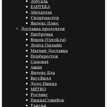
Лэтуаль
ЕАПТЕКА
Aliexpress
Спортмастер
Яндекс Плюс
Доставка продуктов
Пятёрочка
Впрок (Vprok.ru)
Лента Онлайн
Магнит Доставка
Перёкресток
Самокат
Ашан
Яндекс Еда
ВкусВилл
Додо Пицца
METRO
Ростикс
ПиццаСушиВок
Тануки