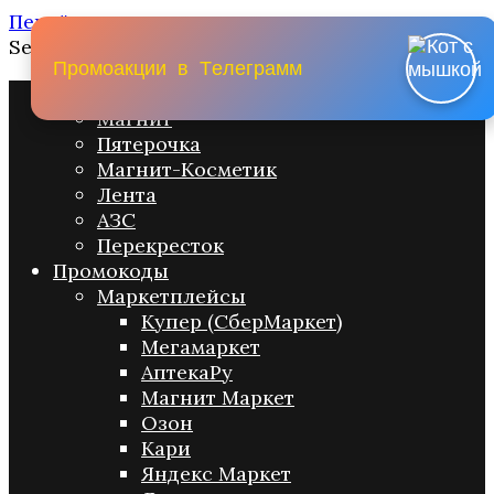
Перейти к содержанию
Search for:
П
р
о
м
о
а
к
ц
и
и
в
Т
е
л
е
г
р
а
м
м
Промо акции
Магнит
Пятерочка
Магнит-Косметик
Лента
АЗС
Перекресток
Промокоды
Маркетплейсы
Купер (СберМаркет)
Мегамаркет
АптекаРу
Магнит Маркет
Озон
Кари
Яндекс Маркет