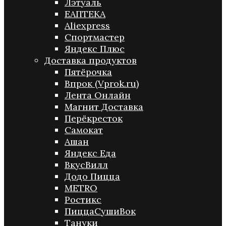
Лэтуаль
ЕАПТЕКА
Aliexpress
Спортмастер
Яндекс Плюс
Доставка продуктов
Пятёрочка
Впрок (Vprok.ru)
Лента Онлайн
Магнит Доставка
Перёкресток
Самокат
Ашан
Яндекс Еда
ВкусВилл
Додо Пицца
METRO
Ростикс
ПиццаСушиВок
Тануки