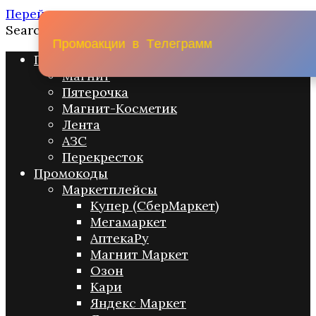
Перейти к содержанию
Search for:
П
р
о
м
о
а
к
ц
и
и
в
Т
е
л
е
г
р
а
м
м
Промо акции
Магнит
Пятерочка
Магнит-Косметик
Лента
АЗС
Перекресток
Промокоды
Маркетплейсы
Купер (СберМаркет)
Мегамаркет
АптекаРу
Магнит Маркет
Озон
Кари
Яндекс Маркет