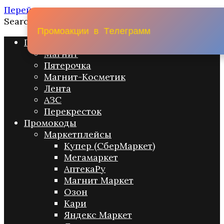
Перейти к содержанию
Search for:
П
р
о
м
о
а
к
ц
и
и
в
Т
е
л
е
г
р
а
м
м
Промо акции
Магнит
Пятерочка
Магнит-Косметик
Лента
АЗС
Перекресток
Промокоды
Маркетплейсы
Купер (СберМаркет)
Мегамаркет
АптекаРу
Магнит Маркет
Озон
Кари
Яндекс Маркет