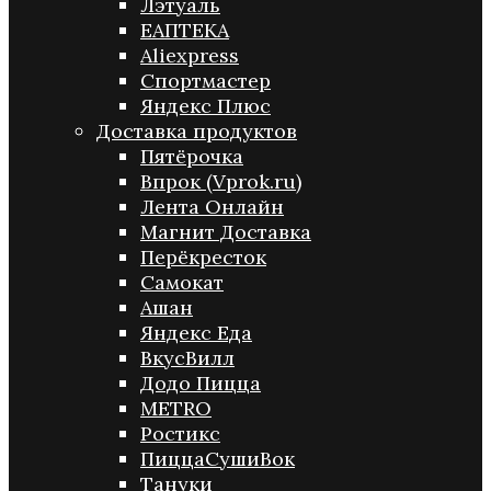
Лэтуаль
ЕАПТЕКА
Aliexpress
Спортмастер
Яндекс Плюс
Доставка продуктов
Пятёрочка
Впрок (Vprok.ru)
Лента Онлайн
Магнит Доставка
Перёкресток
Самокат
Ашан
Яндекс Еда
ВкусВилл
Додо Пицца
METRO
Ростикс
ПиццаСушиВок
Тануки