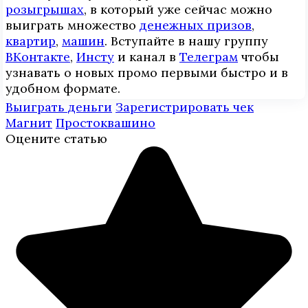
розыгрышах
, в который уже сейчас можно
выиграть множество
денежных призов
,
квартир
,
машин
. Вступайте в нашу группу
ВКонтакте
,
Инcтy
и канал в
Телеграм
чтобы
узнавать о новых промо первыми быстро и в
удобном формате.
Выиграть деньги
Зарегистрировать чек
Магнит
Простоквашино
Оцените статью