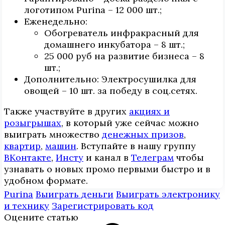
логотипом Purina – 12 000 шт.;
Еженедельно:
Обогреватель инфракрасный для
домашнего инкубатора – 8 шт.;
25 000 руб на развитие бизнеса – 8
шт.;
Дополнительно: Электросушилка для
овощей – 10 шт. за победу в соц.сетях.
Также участвуйте в других
акциях и
розыгрышах
, в который уже сейчас можно
выиграть множество
денежных призов
,
квартир
,
машин
. Вступайте в нашу группу
ВКонтакте
,
Инcтy
и канал в
Телеграм
чтобы
узнавать о новых промо первыми быстро и в
удобном формате.
Purina
Выиграть деньги
Выиграть электронику
и технику
Зарегистрировать код
Оцените статью