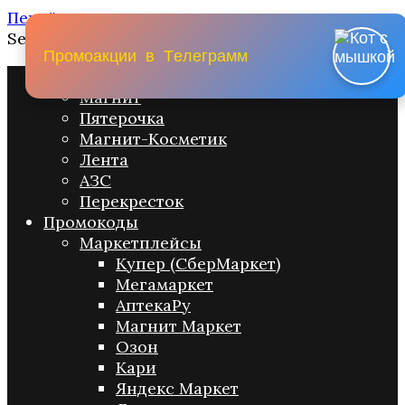
Перейти к содержанию
Search for:
П
р
о
м
о
а
к
ц
и
и
в
Т
е
л
е
г
р
а
м
м
Промо акции
Магнит
Пятерочка
Магнит-Косметик
Лента
АЗС
Перекресток
Промокоды
Маркетплейсы
Купер (СберМаркет)
Мегамаркет
АптекаРу
Магнит Маркет
Озон
Кари
Яндекс Маркет