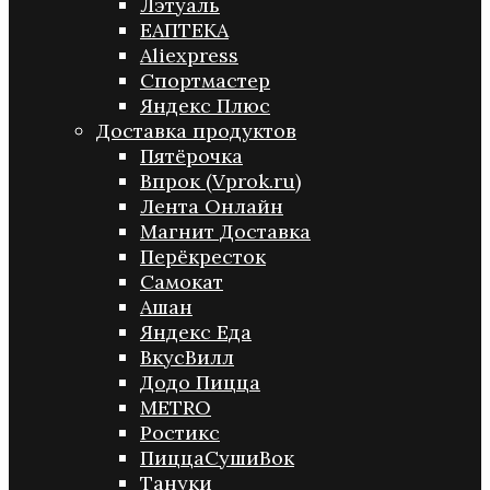
Лэтуаль
ЕАПТЕКА
Aliexpress
Спортмастер
Яндекс Плюс
Доставка продуктов
Пятёрочка
Впрок (Vprok.ru)
Лента Онлайн
Магнит Доставка
Перёкресток
Самокат
Ашан
Яндекс Еда
ВкусВилл
Додо Пицца
METRO
Ростикс
ПиццаСушиВок
Тануки