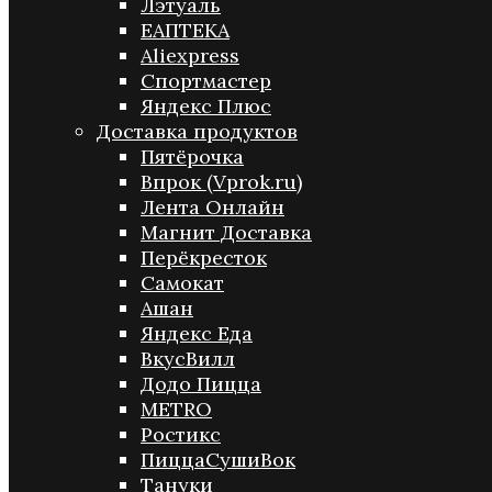
Лэтуаль
ЕАПТЕКА
Aliexpress
Спортмастер
Яндекс Плюс
Доставка продуктов
Пятёрочка
Впрок (Vprok.ru)
Лента Онлайн
Магнит Доставка
Перёкресток
Самокат
Ашан
Яндекс Еда
ВкусВилл
Додо Пицца
METRO
Ростикс
ПиццаСушиВок
Тануки