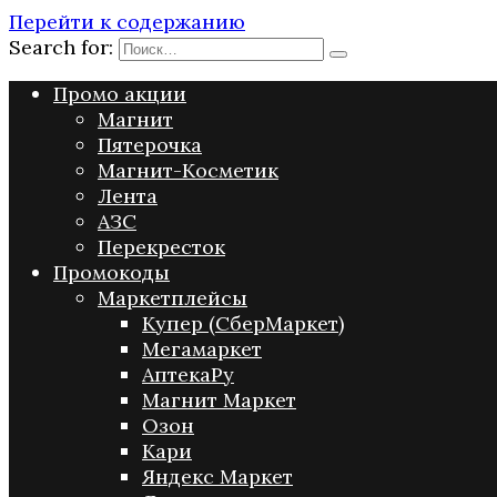
Перейти к содержанию
Search for:
Промо акции
Магнит
Пятерочка
Магнит-Косметик
Лента
АЗС
Перекресток
Промокоды
Маркетплейсы
Купер (СберМаркет)
Мегамаркет
АптекаРу
Магнит Маркет
Озон
Кари
Яндекс Маркет