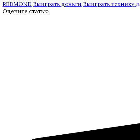
REDMOND
Выиграть деньги
Выиграть технику д
Оцените статью