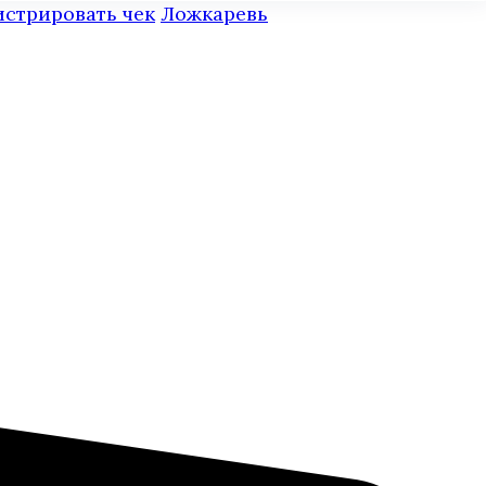
истрировать чек
Ложкаревь